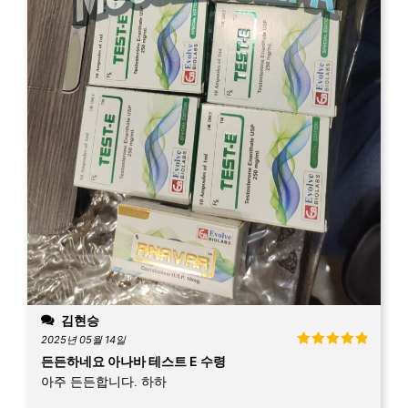
김현승
2025년 05월 14일
5 중에서
5
든든하네요 아나바 테스트 E 수령
로 평가됨
아주 든든합니다. 하하