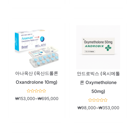
서
0
로
평
가
됨
가
가
격
격
범
범
위:
위:
₩153,000~₩695,000
₩98,0
아나옥산 (옥산드롤론
안드로빅스 (옥시메톨
Oxandrolone 10mg)
론 Oxymetholone
50mg)
5
₩
153,000
~
₩
695,000
중
에
5
서
₩
98,000
~
₩
353,000
중
0
에
로
서
평
0
가
로
됨
평
가