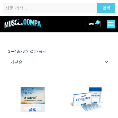
콘
검
검색
텐
색:
츠
로
0
M
Cart
₩
0
건
너
뛰
기
37–48/78개 결과 표시
가
가
격
격
범
범
품절
위:
위: