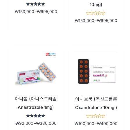
10mg)
5 중에서
₩
153,000
~
₩
695,000
5
로 평가됨
5
₩
153,000
~
₩
695,000
중
에
서
0
로
평
가
됨
가
가
격
격
범
범
위:
위:
₩92,000~₩380,000
₩100,
아나볼 (아나스트라졸
아나브룩 (옥산드롤론
Anastrozole 1mg)
Oxandrolone 10mg )
5 중에서
5
₩
92,000
~
₩
380,000
₩
100,000
~
₩
400,000
5
중
로 평가됨
에