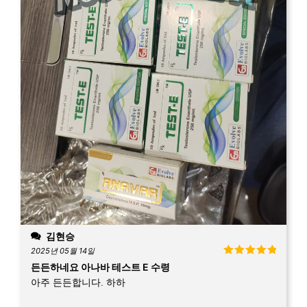
김현승
2025년 05월 14일
5 중에서
5
든든하네요 아나바 테스트 E 수령
로 평가됨
아주 든든합니다. 하하