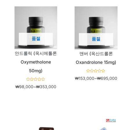
됨
가
가
격
격
범
범
품절
품절
위:
위:
₩98,000~₩353,000
₩153,
안드롤릭 (옥시메톨론
앤버 (옥산드롤론
Oxymetholone
Oxandrolone 15mg)
50mg)
5
₩
153,000
~
₩
695,000
중
에
5
₩
98,000
~
₩
353,000
서
중
0
에
로
서
평
0
가
로
됨
평
가
됨
현
원
가
재
래
격