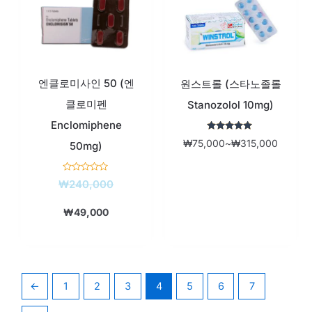
가
가
범
격:
격:
위:
₩49,000.
₩240,000.
₩75,0
엔클로미사인 50 (엔
원스트롤 (스타노졸롤
클로미펜
Stanozolol 10mg)
Enclomiphene
5 중에서
₩
75,000
~
₩
315,000
50mg)
5
로 평가됨
5
₩
240,000
중
에
서
₩
49,000
0
로
평
가
됨
←
1
2
3
4
5
6
7