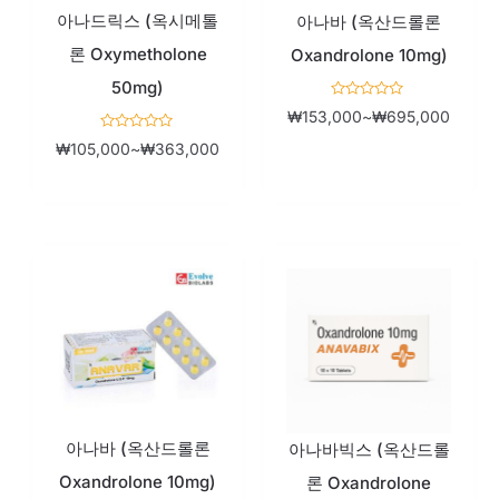
₩105,000~₩363,000
₩153,
아나드릭스 (옥시메톨
아나바 (옥산드롤론
론 Oxymetholone
Oxandrolone 10mg)
50mg)
5
₩
153,000
~
₩
695,000
중
에
5
₩
105,000
~
₩
363,000
서
중
0
에
로
서
평
0
가
로
됨
평
가
됨
가
가
격
격
범
범
위:
위:
₩153,000~₩695,000
₩153,
아나바 (옥산드롤론
아나바빅스 (옥산드롤
Oxandrolone 10mg)
론 Oxandrolone