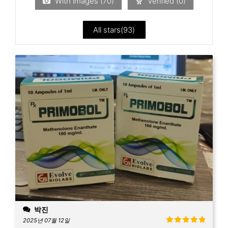
With images (
70
)
Verified (
0
)
로
평
가
됨
All stars(
93
)
박진
2025년 07월 12일