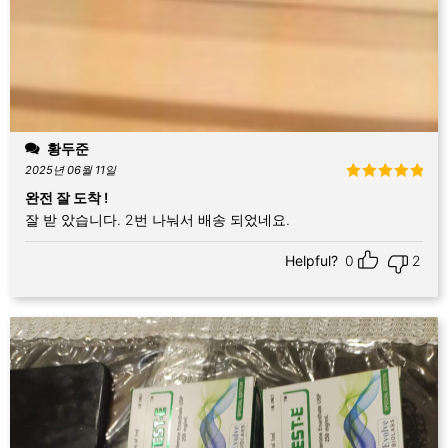
황두준
2025년 06월 11일
5 중에서
5
완전 잘 도착 !
로 평가됨
잘 받 았습니다. 2번 나눠서 배송 되었네요.
Helpful?
0
2