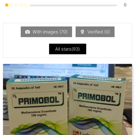
서
3
로
5 중
0
평가됨
에서
5
2
로
중
평가
에
됨
서
1
With images (
70
)
Verified (
0
)
로
평
가
됨
All stars(
93
)