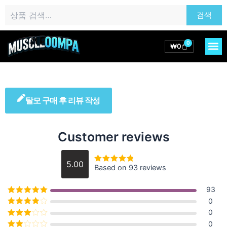
콘
검
검색
텐
색:
츠
로
0
M
Cart
₩
0
건
너
뛰
기
탈모 구매 후 리뷰 작성
Customer reviews
5.00
Based on 93 reviews
5 중에서
5
로 평가됨
93
5 중에서
5
로
0
평가됨
5 중에서
0
4
로 평가
5 중에
0
됨