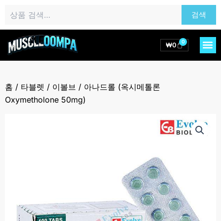
콘
검
검색
텐
색:
츠
로
0
M
Cart
₩
0
건
너
뛰
홈
/
타블렛
/
이볼브
/ 아나드롤 (옥시메톨론
기
Oxymetholone 50mg)