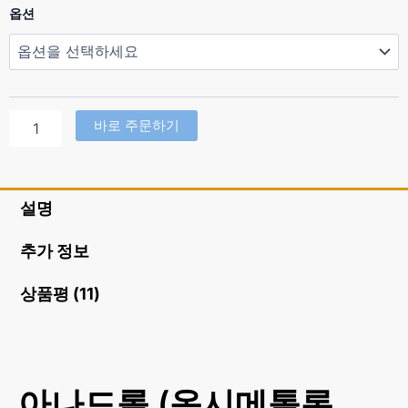
아
옵션
나
드
롤
(옥
시
메
바로 주문하기
톨
론
Oxymetholone
50mg)
설명
수
량
추가 정보
상품평 (11)
아나드롤 (옥시메톨론