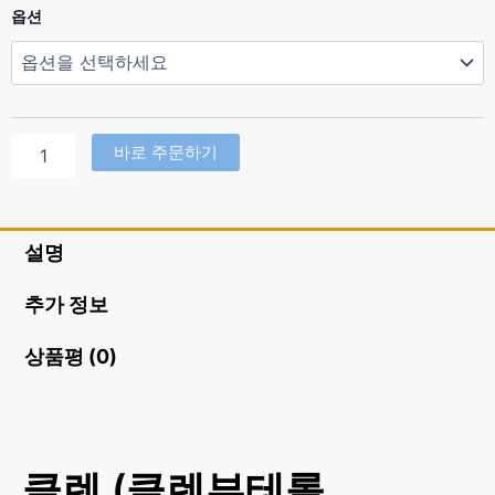
클
옵션
렌
(클
렌
부
테
롤
바로 주문하기
Clenbuterol
50mcg)
수
량
설명
추가 정보
상품평 (0)
클렌 (클렌부테롤