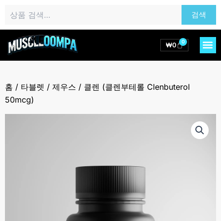
콘
검
검색
텐
색:
츠
로
0
M
Cart
₩
0
건
너
뛰
홈
/
타블렛
/
제우스
/ 클렌 (클렌부테롤 Clenbuterol
기
50mcg)