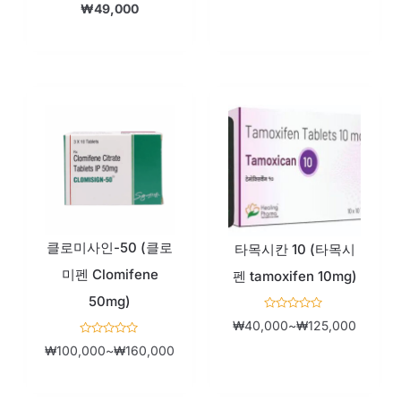
평
₩
49,000
0
가
로
됨
평
가
됨
가
가
격
격
범
범
위:
위:
클로미사인-50 (클로
₩100,000~₩160,000
₩40,0
타목시칸 10 (타목시
미펜 Clomifene
펜 tamoxifen 10mg)
50mg)
5
₩
40,000
~
₩
125,000
중
에
5
₩
100,000
~
₩
160,000
서
중
0
에
로
서
평
0
가
로