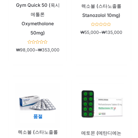
Gym Quick 50 (옥시
₩98,000~₩353,000
₩55,00
렉소볼 (스타노졸롤
메톨론
Stanozolol 10mg)
Oxymetholone
5
₩
55,000
~
₩
135,000
50mg)
중
에
서
0
5
로
₩
98,000
~
₩
353,000
중
평
에
가
서
됨
0
로
평
가
됨
가
가
격
격
범
범
품절
위:
위:
렉소볼 (스타노졸롤
₩55,000~₩210,000
₩65,0
메토몬 (메탄디에논