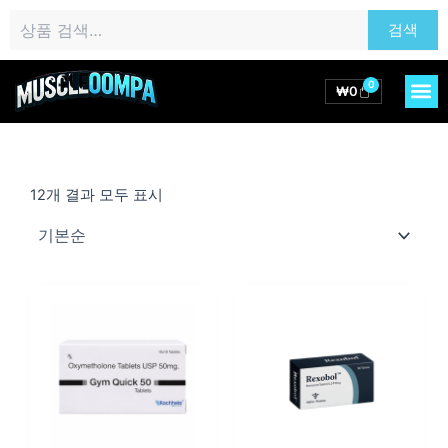
콘
검
검색
텐
색:
츠
로
0
M
Cart
₩
0
건
너
뛰
기
12개 결과 모두 표시
가
가
격
격
범
범
위:
위: