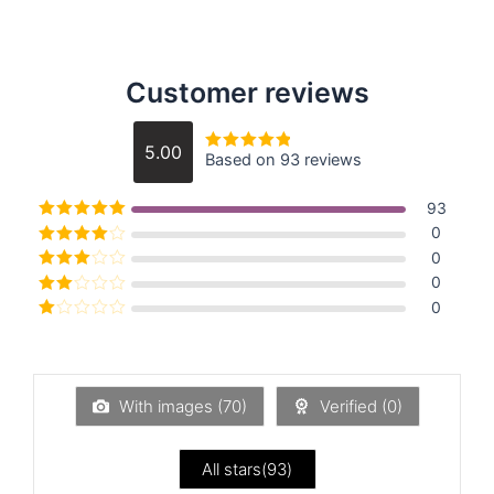
Customer reviews
5.00
Based on 93 reviews
5 중에서
5
로 평가됨
93
5 중에서
5
로
0
평가됨
5 중에서
0
4
로 평가
5 중에
0
됨
서
3
로
5 중
0
평가됨
에서
5
2
로
중
평가
에
됨
서
1
With images (
70
)
Verified (
0
)
로
평
가
됨
All stars(
93
)