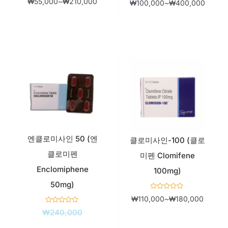
₩
55,000
~
₩
210,000
₩
100,000
~
₩
400,000
중
중
에
에
서
서
0
0
로
로
평
평
가
가
됨
됨
현
원
가
재
래
격
가
가
범
격:
격:
위:
엔클로미사인 50 (엔
₩49,000.
₩240,000.
₩110,
클로미사인-100 (클로
클로미펜
미펜 Clomifene
Enclomiphene
100mg)
50mg)
5
₩
110,000
~
₩
180,000
중
에
5
₩
240,000
서
중
0
에
로
서