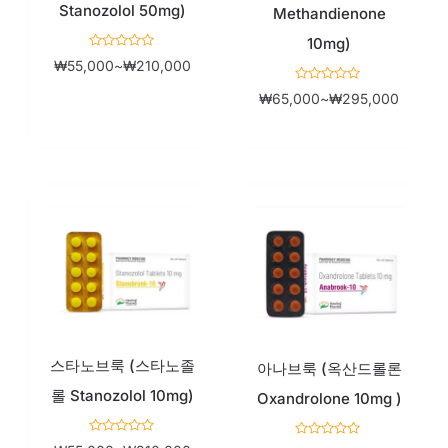
Stanozolol 50mg)
Methandienone
10mg)
5
₩
55,000
~
₩
210,000
중
에
5
서
₩
65,000
~
₩
295,000
중
0
에
로
서
평
0
가
로
됨
평
가
됨
가
가
격
격
범
범
위:
위:
스타노브룩 (스타노졸
₩55,000~₩210,000
₩100,
아나브룩 (옥산드롤론
롤 Stanozolol 10mg)
Oxandrolone 10mg )
5
5