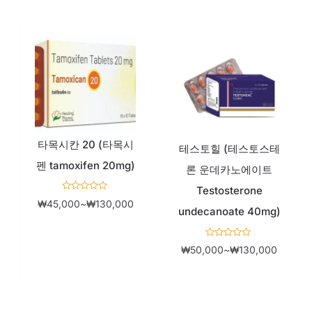
됨
평
가
됨
가
가
격
격
범
범
위:
위:
타목시칸 20 (타목시
₩45,000~₩130,000
₩50,0
테스토힐 (테스토스테
펜 tamoxifen 20mg)
론 운데카노에이트
Testosterone
5
₩
45,000
~
₩
130,000
중
undecanoate 40mg)
에
서
0
로
5
평
₩
50,000
~
₩
130,000
중
가
에
됨
서
0
로
평
가
됨