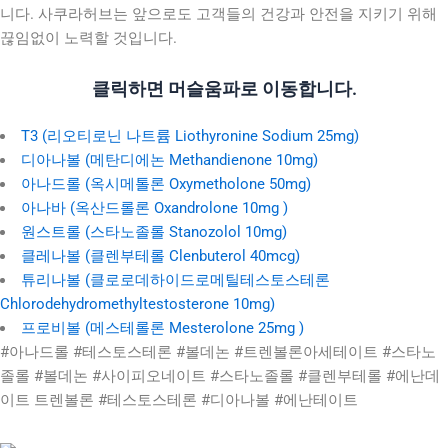
니다. 사쿠라허브는 앞으로도 고객들의 건강과 안전을 지키기 위해
끊임없이 노력할 것입니다.
클릭하면 머슬움파로 이동합니다.
T3 (리오티로닌 나트륨 Liothyronine Sodium 25mg)
디아나볼 (메탄디에논 Methandienone 10mg)
아나드롤 (옥시메톨론 Oxymetholone 50mg)
아나바 (옥산드롤론 Oxandrolone 10mg )
원스트롤 (스타노졸롤 Stanozolol 10mg)
클레나볼 (클렌부테롤 Clenbuterol 40mcg)
튜리나볼 (클로로데하이드로메틸테스토스테론
Chlorodehydromethyltestosterone 10mg)
프로비볼 (메스테롤론 Mesterolone 25mg )
#아나드롤 #테스토스테론 #볼데논 #트렌볼론아세테이트 #스타노
졸롤 #볼데논 #사이피오네이트 #스타노졸롤 #클렌부테롤 #에난데
이트 트렌볼론 #테스토스테론 #디아나볼 #에난테이트