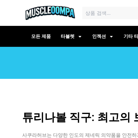
콘
검
텐
색:
츠
로
건
모든 제품
타블렛
인젝션
기타 타
너
뛰
기
튜리나볼 직구: 최고의
사쿠라허브는 다양한 인도의 제네릭 의약품을 안전하게