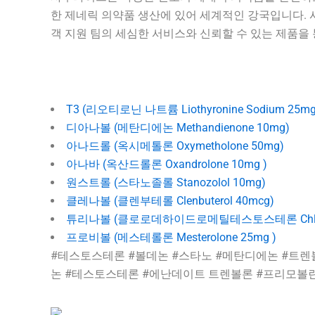
한 제네릭 의약품 생산에 있어 세계적인 강국입니다.
객 지원 팀의 세심한 서비스와 신뢰할 수 있는 제품을
T3 (리오티로닌 나트륨 Liothyronine Sodium 25mg
디아나볼 (메탄디에논 Methandienone 10mg)
아나드롤 (옥시메톨론 Oxymetholone 50mg)
아나바 (옥산드롤론 Oxandrolone 10mg )
원스트롤 (스타노졸롤 Stanozolol 10mg)
클레나볼 (클렌부테롤 Clenbuterol 40mcg)
튜리나볼 (클로로데하이드로메틸테스토스테론 Chlorodehyd
프로비볼 (메스테롤론 Mesterolone 25mg )
#테스토스테론 #볼데논 #스타노 #메탄디에논 #트렌
논 #테스토스테론 #에난데이트 트렌볼론 #프리모볼