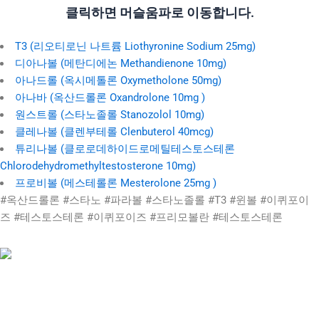
클릭하면 머슬움파로 이동합니다.
T3 (리오티로닌 나트륨 Liothyronine Sodium 25mg)
디아나볼 (메탄디에논 Methandienone 10mg)
아나드롤 (옥시메톨론 Oxymetholone 50mg)
아나바 (옥산드롤론 Oxandrolone 10mg )
원스트롤 (스타노졸롤 Stanozolol 10mg)
클레나볼 (클렌부테롤 Clenbuterol 40mcg)
튜리나볼 (클로로데하이드로메틸테스토스테론
Chlorodehydromethyltestosterone 10mg)
프로비볼 (메스테롤론 Mesterolone 25mg )
#옥산드롤론 #스타노 #파라볼 #스타노졸롤 #T3 #윈볼 #이퀴포이
즈 #테스토스테론 #이퀴포이즈 #프리모볼란 #테스토스테론