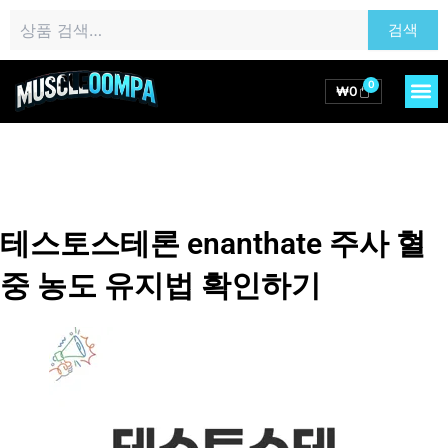
콘
검
검색
텐
색:
츠
로
0
M
Cart
₩
0
건
너
뛰
기
테스토스테론 enanthate 주사 혈
중 농도 유지법 확인하기