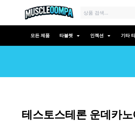
콘
검
텐
색:
츠
로
건
모든 제품
타블렛
인젝션
기타 타
너
뛰
기
테스토스테론 운데카노