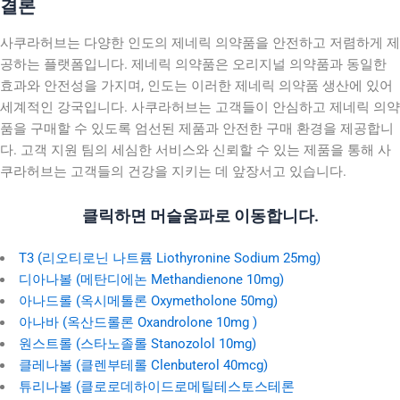
결론
사쿠라허브는 다양한 인도의 제네릭 의약품을 안전하고 저렴하게 제
공하는 플랫폼입니다. 제네릭 의약품은 오리지널 의약품과 동일한
효과와 안전성을 가지며, 인도는 이러한 제네릭 의약품 생산에 있어
세계적인 강국입니다. 사쿠라허브는 고객들이 안심하고 제네릭 의약
품을 구매할 수 있도록 엄선된 제품과 안전한 구매 환경을 제공합니
다. 고객 지원 팀의 세심한 서비스와 신뢰할 수 있는 제품을 통해 사
쿠라허브는 고객들의 건강을 지키는 데 앞장서고 있습니다.
클릭하면 머슬움파로 이동합니다.
T3 (리오티로닌 나트륨 Liothyronine Sodium 25mg)
디아나볼 (메탄디에논 Methandienone 10mg)
아나드롤 (옥시메톨론 Oxymetholone 50mg)
아나바 (옥산드롤론 Oxandrolone 10mg )
원스트롤 (스타노졸롤 Stanozolol 10mg)
클레나볼 (클렌부테롤 Clenbuterol 40mcg)
튜리나볼 (클로로데하이드로메틸테스토스테론