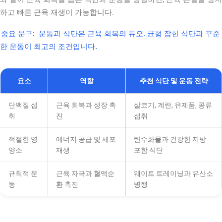
하고 빠른 근육 재생이 가능합니다.
중요 문구:
운동과 식단은 근육 회복의 듀오. 균형 잡힌 식단과 꾸준
한 운동이 최고의 조건입니다.
요소
역할
추천 식단 및 운동 전략
단백질 섭
근육 회복과 성장 촉
살코기, 계란, 유제품, 콩류
취
진
섭취
적절한 영
에너지 공급 및 세포
탄수화물과 건강한 지방
양소
재생
포함 식단
규칙적 운
근육 자극과 혈액순
웨이트 트레이닝과 유산소
동
환 촉진
병행