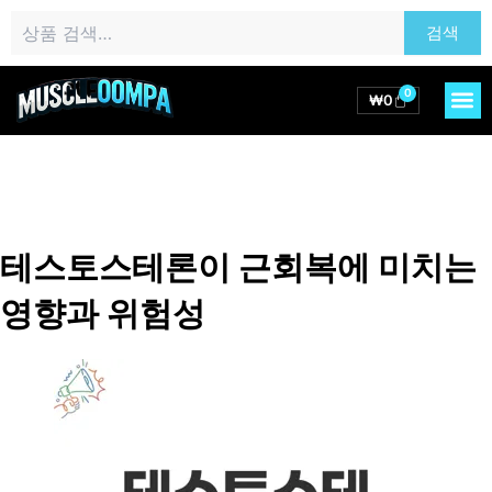
콘
검
검색
텐
색:
츠
로
0
M
Cart
₩
0
건
너
뛰
기
테스토스테론이 근회복에 미치는
영향과 위험성