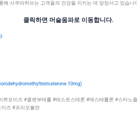
 통해 사쿠라허브는 고객들의 건강을 지키는 데 앞장서고 있습니다
클릭하면 머슬움파로 이동합니다.
)
romethyltestosterone 10mg)
이퀴포이즈 #클렌부테롤 #테스토스테론 #메스테롤론 #스타노졸
이즈 #프리모볼란