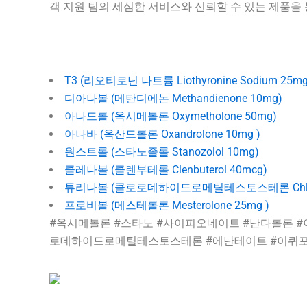
객 지원 팀의 세심한 서비스와 신뢰할 수 있는 제품을
T3 (리오티로닌 나트륨 Liothyronine Sodium 25mg
디아나볼 (메탄디에논 Methandienone 10mg)
아나드롤 (옥시메톨론 Oxymetholone 50mg)
아나바 (옥산드롤론 Oxandrolone 10mg )
원스트롤 (스타노졸롤 Stanozolol 10mg)
클레나볼 (클렌부테롤 Clenbuterol 40mcg)
튜리나볼 (클로로데하이드로메틸테스토스테론 Chlorodehyd
프로비볼 (메스테롤론 Mesterolone 25mg )
#옥시메톨론 #스타노 #사이피오네이트 #난다롤론 #
로데하이드로메틸테스토스테론 #에난테이트 #이퀴포