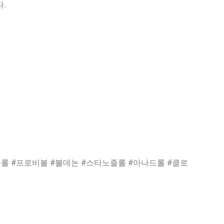
.
롤 #프로비볼 #볼데논 #스타노졸롤 #아나드롤 #클로