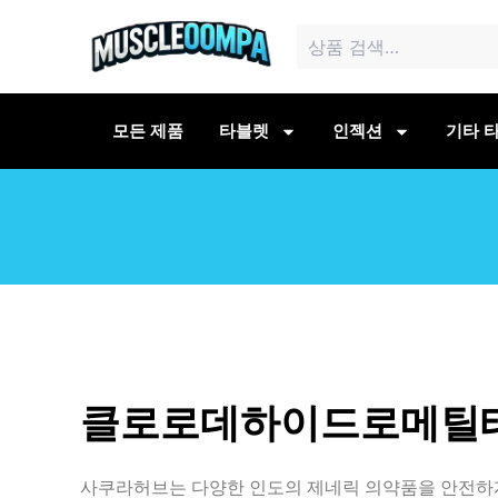
콘
검
텐
색:
츠
로
건
모든 제품
타블렛
인젝션
기타 타
너
뛰
기
클로로데하이드로메틸테
사쿠라허브는 다양한 인도의 제네릭 의약품을 안전하게