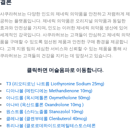
결론
사쿠라허브는 다양한 인도의 제네릭 의약품을 안전하고 저렴하게 제
공하는 플랫폼입니다. 제네릭 의약품은 오리지널 의약품과 동일한
효과와 안전성을 가지며, 인도는 이러한 제네릭 의약품 생산에 있어
세계적인 강국입니다. 사쿠라허브는 고객들이 안심하고 제네릭 의약
품을 구매할 수 있도록 엄선된 제품과 안전한 구매 환경을 제공합니
다. 고객 지원 팀의 세심한 서비스와 신뢰할 수 있는 제품을 통해 사
쿠라허브는 고객들의 건강을 지키는 데 앞장서고 있습니다.
클릭하면 머슬움파로 이동합니다.
T3 (리오티로닌 나트륨 Liothyronine Sodium 25mg)
디아나볼 (메탄디에논 Methandienone 10mg)
아나드롤 (옥시메톨론 Oxymetholone 50mg)
아나바 (옥산드롤론 Oxandrolone 10mg )
원스트롤 (스타노졸롤 Stanozolol 10mg)
클레나볼 (클렌부테롤 Clenbuterol 40mcg)
튜리나볼 (클로로데하이드로메틸테스토스테론