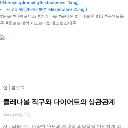
Chlorodehydromethyltestosterone 10mg)
프로비볼 (메스테롤론 Mesterolone 25mg )
#윈볼 #이퀴포이즈 #튜리나볼 #볼데논 #메테놀론 #T3 #옥산드롤
론 #클로로데하이드로메틸테스토스테론
집
블로그
클레나볼 직구와 다이어트의 상관관계
2024년 09월 02일
사쿠라허브는 다양한 인도의 제네릭 의약품을 안전하게 직