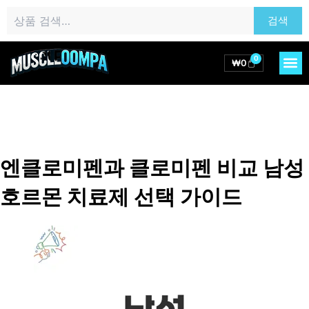
콘
검
검색
텐
색:
츠
로
0
M
Cart
₩
0
건
너
뛰
기
엔클로미펜과 클로미펜 비교 남성
호르몬 치료제 선택 가이드