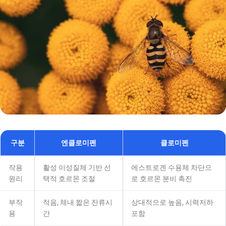
구분
엔클로미펜
클로미펜
작용
활성 이성질체 기반 선
에스트로겐 수용체 차단으
원리
택적 호르몬 조절
로 호르몬 분비 촉진
부작
적음, 체내 짧은 잔류시
상대적으로 높음, 시력저하
용
간
포함