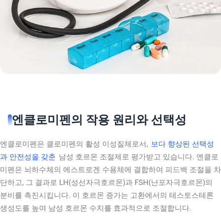
엔클로미펜의 작용 원리와 선택성
엔클로미펜은 클로미펜의 활성 이성질체로서,
보다 향상된 선택성
과 안전성을 갖춘
남성 호르몬 조절제로 평가받고 있습니다. 엔클로
미펜은 뇌하수체의 에스트로겐 수용체에 결합하여 피드백 조절을 차
단하고, 그 결과로 LH(성선자극호르몬)과 FSH(난포자극호르몬)의
분비를 촉진시킵니다. 이 호르몬 증가는 고환에서의 테스토스테론
생성도를 높여 남성 호르몬 수치를 효과적으로 조절합니다.