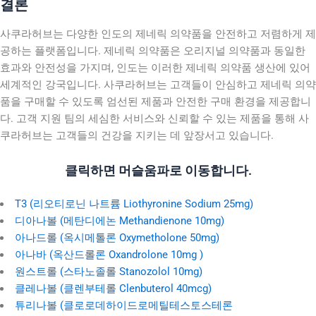
결론
사쿠라허브는 다양한 인도의 제네릭 의약품을 안전하고 저렴하게 제
공하는 플랫폼입니다. 제네릭 의약품은 오리지널 의약품과 동일한
효과와 안전성을 가지며, 인도는 이러한 제네릭 의약품 생산에 있어
세계적인 강국입니다. 사쿠라허브는 고객들이 안심하고 제네릭 의약
품을 구매할 수 있도록 엄선된 제품과 안전한 구매 환경을 제공합니
다. 고객 지원 팀의 세심한 서비스와 신뢰할 수 있는 제품을 통해 사
쿠라허브는 고객들의 건강을 지키는 데 앞장서고 있습니다.
클릭하면 머슬움파로 이동합니다.
T3 (리오티로닌 나트륨 Liothyronine Sodium 25mg)
디아나볼 (메탄디에논 Methandienone 10mg)
아나드롤 (옥시메톨론 Oxymetholone 50mg)
아나바 (옥산드롤론 Oxandrolone 10mg )
원스트롤 (스타노졸롤 Stanozolol 10mg)
클레나볼 (클렌부테롤 Clenbuterol 40mcg)
튜리나볼 (클로로데하이드로메틸테스토스테론