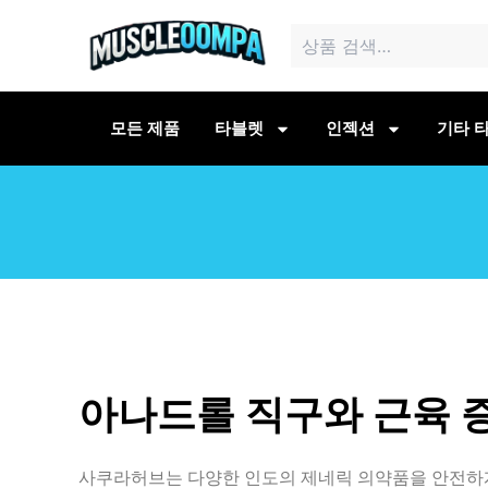
콘
검
텐
색:
츠
로
건
모든 제품
타블렛
인젝션
기타 타
너
뛰
기
아나드롤 직구와 근육 
사쿠라허브는 다양한 인도의 제네릭 의약품을 안전하게