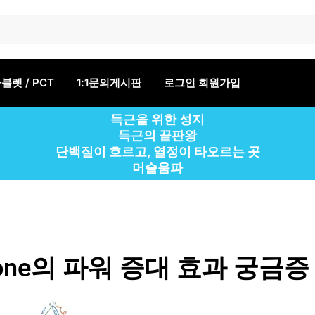
블렛 / PCT
1:1문의게시판
로그인 회원가입
득근을 위한 성지
득근의 끝판왕
단백질이 흐르고, 열정이 타오르는 곳
머슬움파
lone의 파워 증대 효과 궁금증