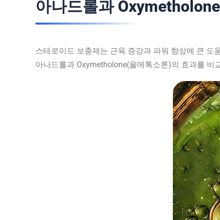
아나드롤과 Oxymetholo
스테로이드 보충제는 근육 증강과 파워 향상에 큰 도
아나드롤과 Oxymetholone(올메톡소론)의 효과를