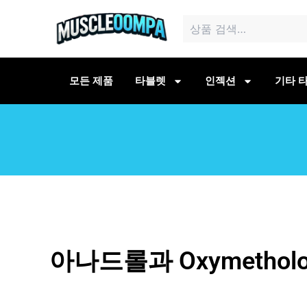
콘
검
텐
색:
츠
로
건
모든 제품
타블렛
인젝션
기타 타
너
뛰
기
아나드롤과 Oxymetho