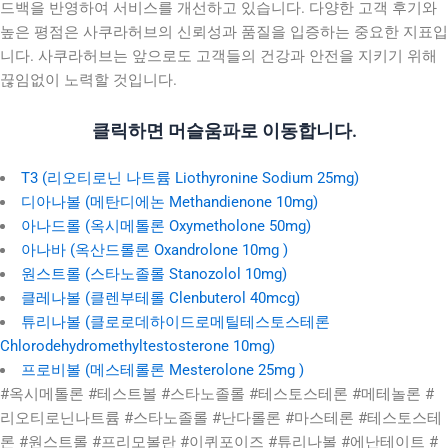
드백을 반영하여 서비스를 개선하고 있습니다. 다양한 고객 후기와
높은 평점은 사쿠라허브의 신뢰성과 품질을 입증하는 중요한 지표입
니다. 사쿠라허브는 앞으로도 고객들의 건강과 안전을 지키기 위해
끊임없이 노력할 것입니다.
클릭하면 머슬움파로 이동합니다.
T3 (리오티로닌 나트륨 Liothyronine Sodium 25mg)
디아나볼 (메탄디에논 Methandienone 10mg)
아나드롤 (옥시메톨론 Oxymetholone 50mg)
아나바 (옥산드롤론 Oxandrolone 10mg )
원스트롤 (스타노졸롤 Stanozolol 10mg)
클레나볼 (클렌부테롤 Clenbuterol 40mcg)
튜리나볼 (클로로데하이드로메틸테스토스테론
Chlorodehydromethyltestosterone 10mg)
프로비볼 (메스테롤론 Mesterolone 25mg )
#옥시메톨론 #테스트볼 #스타노졸롤 #테스토스테론 #메테놀론 #
리오티로닌나트륨 #스타노졸롤 #난다롤론 #마스테론 #테스토스테
론 #원스트롤 #프리모볼란 #이퀴포이즈 #튜리나볼 #에난테이트 #