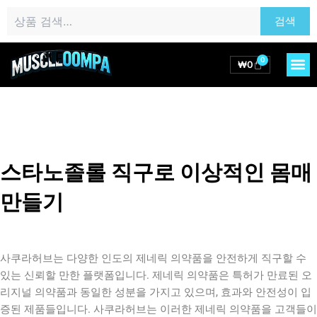
콘
검
검색
텐
색:
츠
로
0
M
Cart
₩
0
건
너
뛰
기
스타노졸롤 직구로 이상적인 몸매
만들기
사쿠라허브는 다양한 인도의 제네릭 의약품을 안전하게 직구할 수
있는 신뢰할 만한 플랫폼입니다. 제네릭 의약품은 특허가 만료된 오
리지널 의약품과 동일한 성분을 가지고 있으며, 효과와 안전성이 입
증된 제품들입니다. 사쿠라허브는 이러한 제네릭 의약품을 고객들이