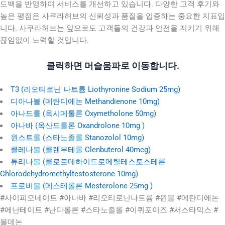
드백을 반영하여 서비스를 개선하고 있습니다. 다양한 고객 후기와
높은 평점은 사쿠라허브의 신뢰성과 품질을 입증하는 중요한 지표입
니다. 사쿠라허브는 앞으로도 고객들의 건강과 안전을 지키기 위해
끊임없이 노력할 것입니다.
클릭하면 머슬움파로 이동합니다.
T3 (리오티로닌 나트륨 Liothyronine Sodium 25mg)
디아나볼 (메탄디에논 Methandienone 10mg)
아나드롤 (옥시메톨론 Oxymetholone 50mg)
아나바 (옥산드롤론 Oxandrolone 10mg )
원스트롤 (스타노졸롤 Stanozolol 10mg)
클레나볼 (클렌부테롤 Clenbuterol 40mcg)
튜리나볼 (클로로데하이드로메틸테스토스테론
Chlorodehydromethyltestosterone 10mg)
프로비볼 (메스테롤론 Mesterolone 25mg )
#사이피오네이트 #아나바 #리오티로닌나트륨 #윈볼 #메탄디에논
#에난테이트 #난다롤론 #스타노졸롤 #이퀴포이즈 #서스타믹스 #
볼데논