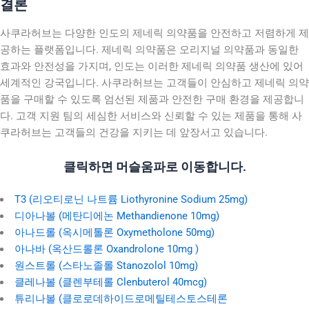
결론
사쿠라허브는 다양한 인도의 제네릭 의약품을 안전하고 저렴하게 제
공하는 플랫폼입니다. 제네릭 의약품은 오리지널 의약품과 동일한
효과와 안전성을 가지며, 인도는 이러한 제네릭 의약품 생산에 있어
세계적인 강국입니다. 사쿠라허브는 고객들이 안심하고 제네릭 의약
품을 구매할 수 있도록 엄선된 제품과 안전한 구매 환경을 제공합니
다. 고객 지원 팀의 세심한 서비스와 신뢰할 수 있는 제품을 통해 사
쿠라허브는 고객들의 건강을 지키는 데 앞장서고 있습니다.
클릭하면 머슬움파로 이동합니다.
T3 (리오티로닌 나트륨 Liothyronine Sodium 25mg)
디아나볼 (메탄디에논 Methandienone 10mg)
아나드롤 (옥시메톨론 Oxymetholone 50mg)
아나바 (옥산드롤론 Oxandrolone 10mg )
원스트롤 (스타노졸롤 Stanozolol 10mg)
클레나볼 (클렌부테롤 Clenbuterol 40mcg)
튜리나볼 (클로로데하이드로메틸테스토스테론